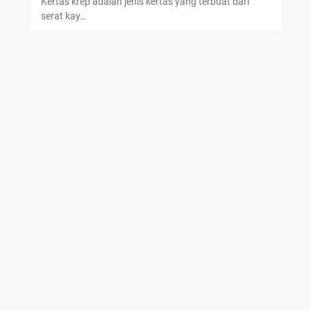
Kertas krep adalah jenis kertas yang terbuat dari
serat kay…