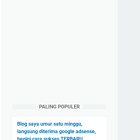
PALING POPULER
Blog saya umur satu minggu,
langsung diterima google adsense,
begini cara sukses TERBARU