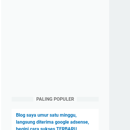
PALING POPULER
Blog saya umur satu minggu,
langsung diterima google adsense,
begini cara sukses TERBARU