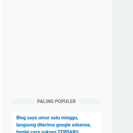
PALING POPULER
Blog saya umur satu minggu,
langsung diterima google adsense,
begini cara sukses TERBARU