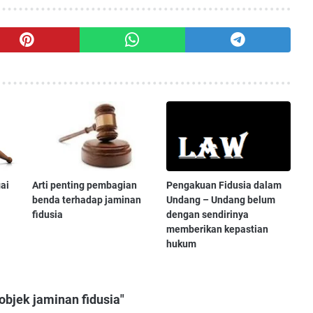
ai
Arti penting pembagian
Pengakuan Fidusia dalam
benda terhadap jaminan
Undang – Undang belum
fidusia
dengan sendirinya
memberikan kepastian
hukum
bjek jaminan fidusia"